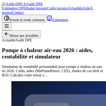
Audit DPE
Estimation DPE
Radar travaux
Coûts travaux
Actualités
Aide
À
propos
Contact
Estimation
Activer le mode contraste
Retour aux actualités
Actualité
Audit DPE
Pompe à chaleur air-eau 2026 : aides,
rentabilité et simulateur
Simulateur de rentabilité personnalisé pour pompe à chaleur air-eau
en 2026. Coûts, aides (MaPrimeRénov, CEE), études de cas réels et
ROI. Calculez votre retour s…