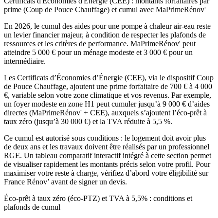
Certificats d'Économies d'Énergie (CEE) : montants forfaitaires par
prime (Coup de Pouce Chauffage) et cumul avec MaPrimeRénov'
En 2026, le cumul des aides pour une pompe à chaleur air-eau reste
un levier financier majeur, à condition de respecter les plafonds de
ressources et les critères de performance. MaPrimeRénov' peut
atteindre 5 000 € pour un ménage modeste et 3 000 € pour un
intermédiaire.
Les Certificats d’Économies d’Énergie (CEE), via le dispositif Coup
de Pouce Chauffage, ajoutent une prime forfaitaire de 700 € à 4 000
€, variable selon votre zone climatique et vos revenus. Par exemple,
un foyer modeste en zone H1 peut cumuler jusqu’à 9 000 € d’aides
directes (MaPrimeRénov' + CEE), auxquels s’ajoutent l’éco-prêt à
taux zéro (jusqu’à 30 000 €) et la TVA réduite à 5,5 %.
Ce cumul est autorisé sous conditions : le logement doit avoir plus
de deux ans et les travaux doivent être réalisés par un professionnel
RGE. Un tableau comparatif interactif intégré à cette section permet
de visualiser rapidement les montants précis selon votre profil. Pour
maximiser votre reste à charge, vérifiez d’abord votre éligibilité sur
France Rénov’ avant de signer un devis.
Éco-prêt à taux zéro (éco-PTZ) et TVA à 5,5% : conditions et
plafonds de cumul