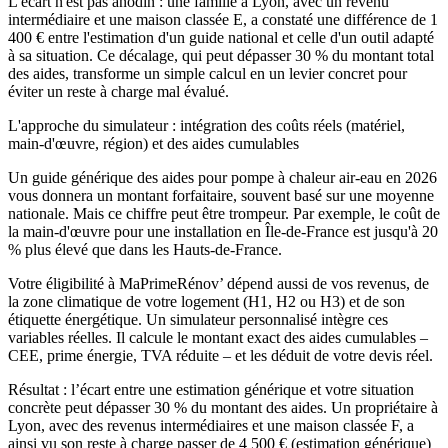
L'écart n'est pas anodin : une famille à Lyon, avec un revenu
intermédiaire et une maison classée E, a constaté une différence de 1
400 € entre l'estimation d'un guide national et celle d'un outil adapté
à sa situation. Ce décalage, qui peut dépasser 30 % du montant total
des aides, transforme un simple calcul en un levier concret pour
éviter un reste à charge mal évalué.
L'approche du simulateur : intégration des coûts réels (matériel,
main-d'œuvre, région) et des aides cumulables
Un guide générique des aides pour pompe à chaleur air-eau en 2026
vous donnera un montant forfaitaire, souvent basé sur une moyenne
nationale. Mais ce chiffre peut être trompeur. Par exemple, le coût de
la main-d'œuvre pour une installation en Île-de-France est jusqu'à 20
% plus élevé que dans les Hauts-de-France.
Votre éligibilité à MaPrimeRénov’ dépend aussi de vos revenus, de
la zone climatique de votre logement (H1, H2 ou H3) et de son
étiquette énergétique. Un simulateur personnalisé intègre ces
variables réelles. Il calcule le montant exact des aides cumulables –
CEE, prime énergie, TVA réduite – et les déduit de votre devis réel.
Résultat : l’écart entre une estimation générique et votre situation
concrète peut dépasser 30 % du montant des aides. Un propriétaire à
Lyon, avec des revenus intermédiaires et une maison classée F, a
ainsi vu son reste à charge passer de 4 500 € (estimation générique)