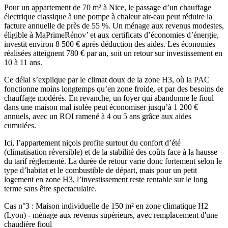
Pour un appartement de 70 m² à Nice, le passage d’un chauffage
électrique classique à une pompe à chaleur air-eau peut réduire la
facture annuelle de près de 55 %. Un ménage aux revenus modestes,
éligible à MaPrimeRénov’ et aux certificats d’économies d’énergie,
investit environ 8 500 € après déduction des aides. Les économies
réalisées atteignent 780 € par an, soit un retour sur investissement en
10 à 11 ans.
Ce délai s’explique par le climat doux de la zone H3, où la PAC
fonctionne moins longtemps qu’en zone froide, et par des besoins de
chauffage modérés. En revanche, un foyer qui abandonne le fioul
dans une maison mal isolée peut économiser jusqu’à 1 200 €
annuels, avec un ROI ramené à 4 ou 5 ans grâce aux aides
cumulées.
Ici, l’appartement niçois profite surtout du confort d’été
(climatisation réversible) et de la stabilité des coûts face à la hausse
du tarif réglementé. La durée de retour varie donc fortement selon le
type d’habitat et le combustible de départ, mais pour un petit
logement en zone H3, l’investissement reste rentable sur le long
terme sans être spectaculaire.
Cas n°3 : Maison individuelle de 150 m² en zone climatique H2
(Lyon) - ménage aux revenus supérieurs, avec remplacement d'une
chaudière fioul