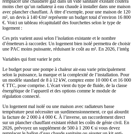
remplacer une chaudière gaz dans un vide sanitaire existant coûtera
moins cher qu’un radiateur à eau chaude à installer dans une maison
avec plancher chauffant. À titre d’exemple, pour une maison de 120
m², un devis à 140 €/m² représente un budget total d’environ 16 800
€. Voici un tableau récapitulatif des fourchettes selon le type de
logement :
Ces prix varient aussi selon l’isolation existante et le nombre
d’émetteurs à raccorder. Un logement bien isolé permettra de choisir
une PAC moins puissante, réduisant le coût au m². En 2026, l’intég
Variables qui font varier le prix
Le budget pour une pompe à chaleur air-eau varie principalement
selon la puissance, la marque et la complexité de l’installation. Pour
un modèle standard de 8 à 12 kW, comptez entre 10 000 € et 16 000
€ TTC, pose comprise. L’écart vient du type de fluide, de la classe
énergétique de l’appareil et des options comme le module de
régulation connecté.
Un logement mal isolé ou une maison avec radiateurs basse
température peut nécessiter un surdimensionnement, ce qui alourdit
la facture de 2 000 à 4 000 €. À l’inverse, un raccordement direct
sur un plancher chauffant existant réduit les coûts de génie civil. En
2026, prévoyez un supplément de 500 à 1 200 € si vous devez
remplacer le ballon d’eau chaude sanitaire ou ajouter un kit anti-