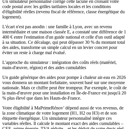
Un simulateur personnalisé corrige cette lacune en croisant votre
code postal avec les grilles tarifaires locales et les conditions
d'éligibilité réelles (revenu fiscal de référence, classe énergétique du
logement).
L'écart n'est pas anodin : une famille à Lyon, avec un revenu
intermédiaire et une maison classée E, a constaté une différence de 1
400 € entre l'estimation d'un guide national et celle d'un outil adapté
à sa situation. Ce décalage, qui peut dépasser 30 % du montant total
des aides, transforme un simple calcul en un levier concret pour
éviter un reste à charge mal évalué.
L'approche du simulateur : intégration des coûts réels (matériel,
main-d'œuvre, région) et des aides cumulables
Un guide générique des aides pour pompe à chaleur air-eau en 2026
vous donnera un montant forfaitaire, souvent basé sur une moyenne
nationale. Mais ce chiffre peut être trompeur. Par exemple, le coût de
la main-d'œuvre pour une installation en Île-de-France est jusqu'à 20
% plus élevé que dans les Hauts-de-France.
Votre éligibilité à MaPrimeRénov’ dépend aussi de vos revenus, de
la zone climatique de votre logement (H1, H2 ou H3) et de son
étiquette énergétique. Un simulateur personnalisé intègre ces
variables réelles. Il calcule le montant exact des aides cumulables –
CEE, prime énergie, TVA réduite – et les déduit de votre devis réel.