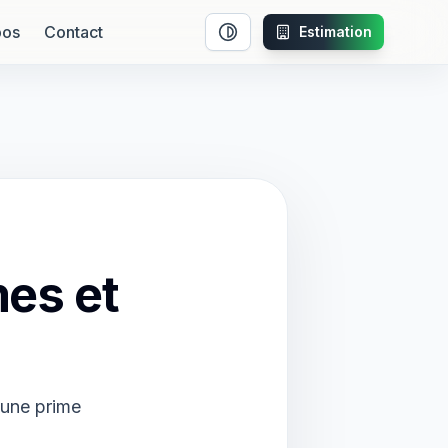
pos
Contact
Estimation
Activer le mode contraste
es et
'une prime