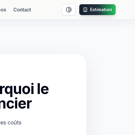
pos
Contact
Estimation
Activer le mode contraste
quoi le
ncier
des coûts