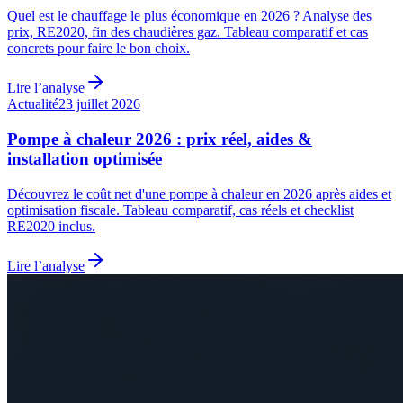
Quel est le chauffage le plus économique en 2026 ? Analyse des
prix, RE2020, fin des chaudières gaz. Tableau comparatif et cas
concrets pour faire le bon choix.
Lire l’analyse
Actualité
23 juillet 2026
Pompe à chaleur 2026 : prix réel, aides &
installation optimisée
Découvrez le coût net d'une pompe à chaleur en 2026 après aides et
optimisation fiscale. Tableau comparatif, cas réels et checklist
RE2020 inclus.
Lire l’analyse