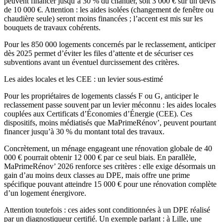
peuvent financer jusqu’à 30 % du chantier, soit 3 000 € sur un devis
de 10 000 €. Attention : les aides isolées (changement de fenêtre ou
chaudière seule) seront moins financées ; l’accent est mis sur les
bouquets de travaux cohérents.
Pour les 850 000 logements concernés par le reclassement, anticiper
dès 2025 permet d’éviter les files d’attente et de sécuriser ces
subventions avant un éventuel durcissement des critères.
Les aides locales et les CEE : un levier sous-estimé
Pour les propriétaires de logements classés F ou G, anticiper le
reclassement passe souvent par un levier méconnu : les aides locales
couplées aux Certificats d’Économies d’Énergie (CEE). Ces
dispositifs, moins médiatisés que MaPrimeRénov’, peuvent pourtant
financer jusqu’à 30 % du montant total des travaux.
Concrètement, un ménage engageant une rénovation globale de 40
000 € pourrait obtenir 12 000 € par ce seul biais. En parallèle,
MaPrimeRénov’ 2026 renforce ses critères : elle exige désormais un
gain d’au moins deux classes au DPE, mais offre une prime
spécifique pouvant atteindre 15 000 € pour une rénovation complète
d’un logement énergivore.
Attention toutefois : ces aides sont conditionnées à un DPE réalisé
par un diagnostiqueur certifié. Un exemple parlant : à Lille, une