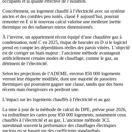
occupants et la qualité effective de l’isolation.
Concrètement, un logement chauffé à l’électricité avec un système
ancien et des combles peu isolés, classé F aujourd’hui, pourrait
remonter en E si le nouveau calcul valorise une meilleure inertie
thermique ou des radiateurs mieux dimensionnés.
À l’inverse, un appartement récent équipé d’une chaudière gaz à
condensation, noté C en 2025, risque de basculer en D si le logiciel
prend en compte les déperditions réelles des parois vitrées. L’objectif
est de corriger un biais majeur : l’ancienne méthode avantageait
artificiellement certains modes de chauffage, comme le gaz, au
détriment de l’électricité.
Selon les projections de l’ADEME, environ 850 000 logements
verront leur étiquette modifiée, dont une majorité de passoires
thermiques qui pourraient gagner une classe, tandis que des biens
récents mais énergivores en perdront une.
L'impact sur les logements chauffés à l'électricité et au gaz
La mise à jour de la méthode de calcul du DPE, prévue pour 2026,
va redistribuer les cartes pour 850 000 logements, notamment ceux
chauffés à l’électricité et au gaz. L’ancienne méthode 3CL
surestimait souvent la performance des chauffages électriques
anciens en se basant sur des coefficients standardisés.