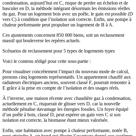
condensation, aujourd’hui en C, risque de perdre un échelon et de
basculer en D, la méthode intégrant désormais les émissions réelles
du gaz. Pour un logement bois avec un poêle, le gain est possible (D
vers C) à condition que l’isolation soit correcte. Enfin, une pompe à
chaleur performante peut propulser un logement de B à A.
Ces ajustements concernent 850 000 biens, soit un reclassement
massif qui bouleverse les repères actuels.
Scénarios de reclassement pour 5 types de logements types
Voici le contenu rédigé pour cette sous-partie :
Pour visualiser concrètement l’impact du nouveau mode de calcul,
prenons cinq logements représentatifs. Un appartement chauffé aux
radiateurs électriques anciens, souvent classé F, pourrait remonter à
E grâce à la prise en compte de l’isolation et des usages réels.
À l’inverse, une maison récente avec chaudière gaz à condensation,
actuellement en C, risquerait de glisser vers D, car la nouvelle
méthode pénalise davantage les énergies fossiles. Un foyer équipé
d’un poêle à bois, classé D, peut espérer un gain vers C si son
isolation est correcte, la biomasse étant mieux valorisée.
Enfin, une habitation avec pompe à chaleur performante, notée B,
peut atteindre A, un bond qui illustre l’avantage donné aux systèmes