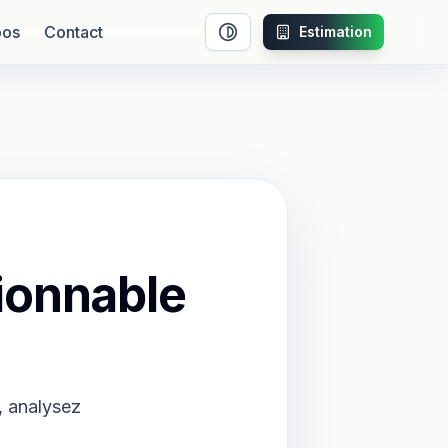
pos
Contact
Estimation
Activer le mode contraste
ionnable
, analysez