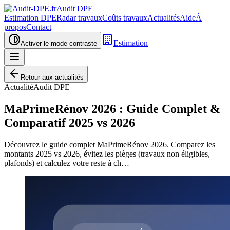
Audit DPE
Estimation DPE
Radar travaux
Coûts travaux
Actualités
Aide
À
propos
Contact
Estimation
Activer le mode contraste
Retour aux actualités
Actualité
Audit DPE
MaPrimeRénov 2026 : Guide Complet &
Comparatif 2025 vs 2026
Découvrez le guide complet MaPrimeRénov 2026. Comparez les
montants 2025 vs 2026, évitez les pièges (travaux non éligibles,
plafonds) et calculez votre reste à ch…