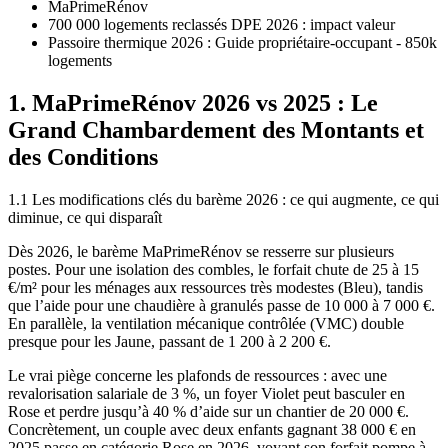
MaPrimeRénov
700 000 logements reclassés DPE 2026 : impact valeur
Passoire thermique 2026 : Guide propriétaire-occupant - 850k
logements
1. MaPrimeRénov 2026 vs 2025 : Le
Grand Chambardement des Montants et
des Conditions
1.1 Les modifications clés du barème 2026 : ce qui augmente, ce qui
diminue, ce qui disparaît
Dès 2026, le barème MaPrimeRénov se resserre sur plusieurs
postes. Pour une isolation des combles, le forfait chute de 25 à 15
€/m² pour les ménages aux ressources très modestes (Bleu), tandis
que l’aide pour une chaudière à granulés passe de 10 000 à 7 000 €.
En parallèle, la ventilation mécanique contrôlée (VMC) double
presque pour les Jaune, passant de 1 200 à 2 200 €.
Le vrai piège concerne les plafonds de ressources : avec une
revalorisation salariale de 3 %, un foyer Violet peut basculer en
Rose et perdre jusqu’à 40 % d’aide sur un chantier de 20 000 €.
Concrètement, un couple avec deux enfants gagnant 38 000 € en
2025 passe en catégorie Rose en 2026, voyant son forfait pompe à