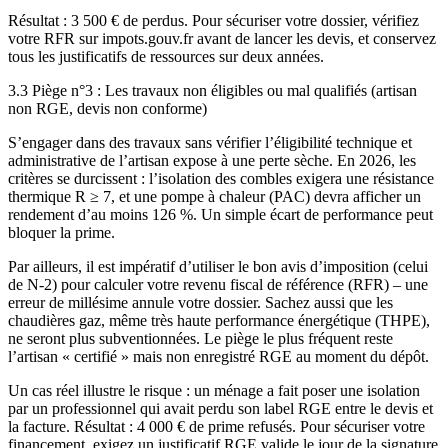
Résultat : 3 500 € de perdus. Pour sécuriser votre dossier, vérifiez
votre RFR sur impots.gouv.fr avant de lancer les devis, et conservez
tous les justificatifs de ressources sur deux années.
3.3 Piège n°3 : Les travaux non éligibles ou mal qualifiés (artisan
non RGE, devis non conforme)
S’engager dans des travaux sans vérifier l’éligibilité technique et
administrative de l’artisan expose à une perte sèche. En 2026, les
critères se durcissent : l’isolation des combles exigera une résistance
thermique R ≥ 7, et une pompe à chaleur (PAC) devra afficher un
rendement d’au moins 126 %. Un simple écart de performance peut
bloquer la prime.
Par ailleurs, il est impératif d’utiliser le bon avis d’imposition (celui
de N-2) pour calculer votre revenu fiscal de référence (RFR) – une
erreur de millésime annule votre dossier. Sachez aussi que les
chaudières gaz, même très haute performance énergétique (THPE),
ne seront plus subventionnées. Le piège le plus fréquent reste
l’artisan « certifié » mais non enregistré RGE au moment du dépôt.
Un cas réel illustre le risque : un ménage a fait poser une isolation
par un professionnel qui avait perdu son label RGE entre le devis et
la facture. Résultat : 4 000 € de prime refusés. Pour sécuriser votre
financement, exigez un justificatif RGE valide le jour de la signature