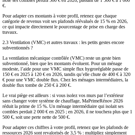
isole ses combles perdra 500 € en 2026, passant de 1 500 € à 1 000
€.
Pour adapter ces montants à votre profil, retenez que chaque
catégorie de revenus voit ses plafonds réévalués de 15 % en 2026,
ce qui impacte directement le pourcentage de prise en charge des
travaux.
2.3 Ventilation (VMC) et autres travaux : les petits gestes encore
subventionnés ?
La ventilation mécanique contrôlée (VMC) reste un geste bien
subventionné, bien que les montants évoluent. Pour un ménage
modeste, l’aide pour une VMC simple flux hygroréglable passe de
150 € en 2025 à 120 € en 2026, tandis qu’elle chute de 400 € à 320
€ pour une VMC double flux. Chez les ménages intermédiaires, la
double flux tombe de 250 € à 200 €.
Le vrai piège est ailleurs : si vous isolez vos murs par l’extérieur
sans changer votre système de chauffage, MaPrimeRénov 2026
réduit la prime de 15 %. Un ménage intermédiaire qui isolait ses
combles perdait 2 000 € en 2025 ; en 2026, il ne touchera plus que 1
500 €, soit une perte nette de 500 €.
Pour adapter ces chiffres à votre profil, retenez que les plafonds de
ressources 2026 sont revalorisés de 3,5 % : multipliez simplement