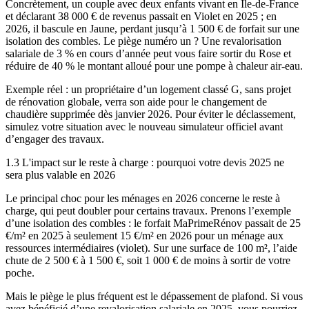
Concrètement, un couple avec deux enfants vivant en Île-de-France
et déclarant 38 000 € de revenus passait en Violet en 2025 ; en
2026, il bascule en Jaune, perdant jusqu’à 1 500 € de forfait sur une
isolation des combles. Le piège numéro un ? Une revalorisation
salariale de 3 % en cours d’année peut vous faire sortir du Rose et
réduire de 40 % le montant alloué pour une pompe à chaleur air-eau.
Exemple réel : un propriétaire d’un logement classé G, sans projet
de rénovation globale, verra son aide pour le changement de
chaudière supprimée dès janvier 2026. Pour éviter le déclassement,
simulez votre situation avec le nouveau simulateur officiel avant
d’engager des travaux.
1.3 L'impact sur le reste à charge : pourquoi votre devis 2025 ne
sera plus valable en 2026
Le principal choc pour les ménages en 2026 concerne le reste à
charge, qui peut doubler pour certains travaux. Prenons l’exemple
d’une isolation des combles : le forfait MaPrimeRénov passait de 25
€/m² en 2025 à seulement 15 €/m² en 2026 pour un ménage aux
ressources intermédiaires (violet). Sur une surface de 100 m², l’aide
chute de 2 500 € à 1 500 €, soit 1 000 € de moins à sortir de votre
poche.
Mais le piège le plus fréquent est le dépassement de plafond. Si vous
avez bénéficié d’une revalorisation salariale en 2025, vous pourriez